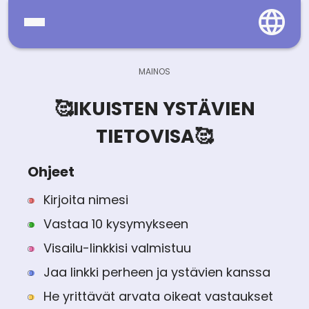
Home
Social
🥰IKUISTEN YSTÄVIEN
Privacy
TIETOVISA🥰
FAQ's
Ohjeet
Terms & Conditions
Kirjoita nimesi
Vastaa 10 kysymykseen
About us
Visailu-linkkisi valmistuu
Contact us
Jaa linkki perheen ja ystävien kanssa
He yrittävät arvata oikeat vastaukset